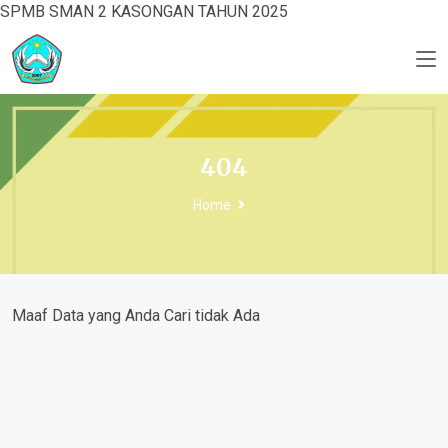
SPMB SMAN 2 KASONGAN TAHUN 2025
404
Home
Maaf Data yang Anda Cari tidak Ada