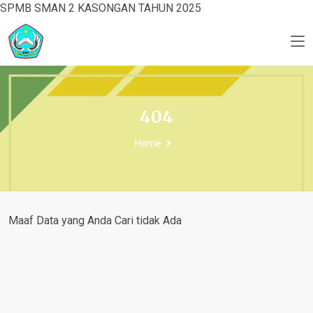
SPMB SMAN 2 KASONGAN TAHUN 2025
404
Home
Maaf Data yang Anda Cari tidak Ada