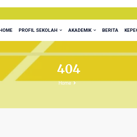
HOME
PROFIL SEKOLAH
AKADEMIK
BERITA
KEP
404
Home