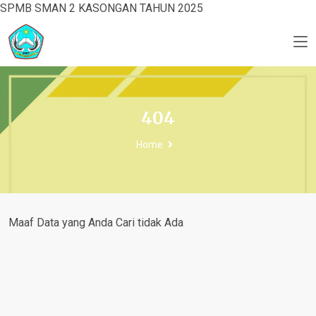
SPMB SMAN 2 KASONGAN TAHUN 2025
404
Home
Maaf Data yang Anda Cari tidak Ada