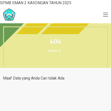
SPMB SMAN 2 KASONGAN TAHUN 2025
404
Home
Maaf Data yang Anda Cari tidak Ada