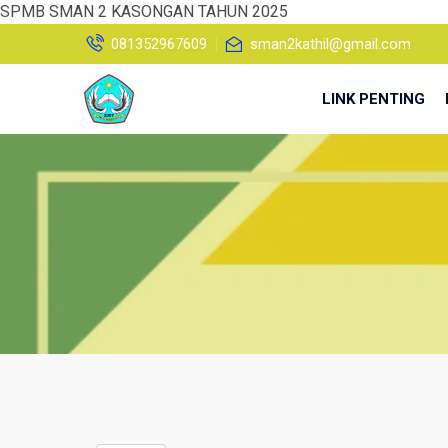
SPMB SMAN 2 KASONGAN TAHUN 2025
081352967609
sman2kathil@gmail.com
LINK PENTING