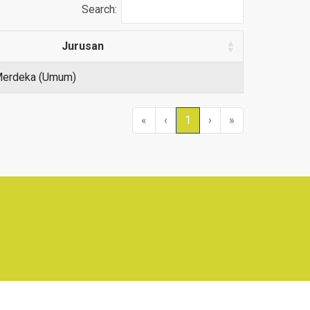
Search:
Jurusan
Merdeka (Umum)
«
‹
1
›
»