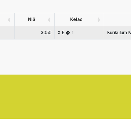
NIS
Kelas
3050
X E � 1
Kurikulum 