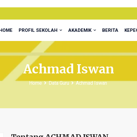
HOME
PROFIL SEKOLAH
AKADEMIK
BERITA
KEP
Achmad Iswan
Home
Data Guru
Achmad Iswan