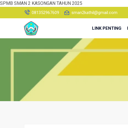
SPMB SMAN 2 KASONGAN TAHUN 2025
081352967609
sman2kathil@gmail.com
LINK PENTING