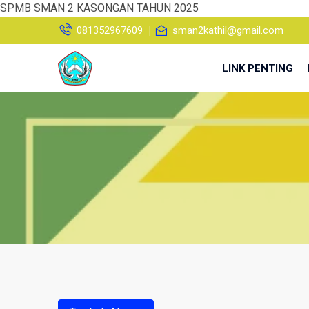
SPMB SMAN 2 KASONGAN TAHUN 2025
081352967609
sman2kathil@gmail.com
LINK PENTING