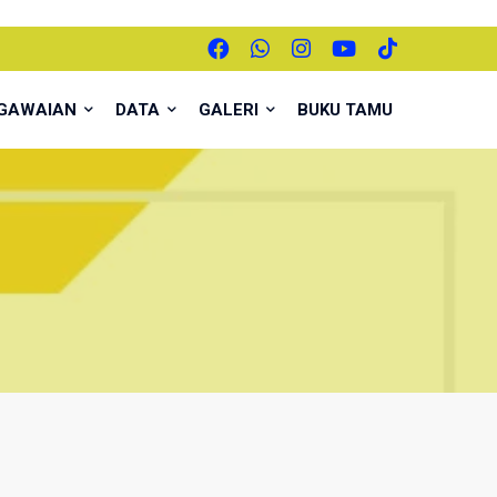
EGAWAIAN
DATA
GALERI
BUKU TAMU