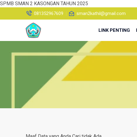
SPMB SMAN 2 KASONGAN TAHUN 2025
081352967609
sman2kathil@gmail.com
LINK PENTING
Maaf Data yang Anda Cari tidak Ada