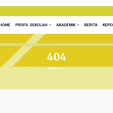
HOME
PROFIL SEKOLAH
AKADEMIK
BERITA
KEP
404
Home