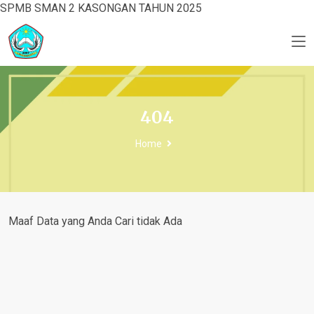
SPMB SMAN 2 KASONGAN TAHUN 2025
404
Home
Maaf Data yang Anda Cari tidak Ada