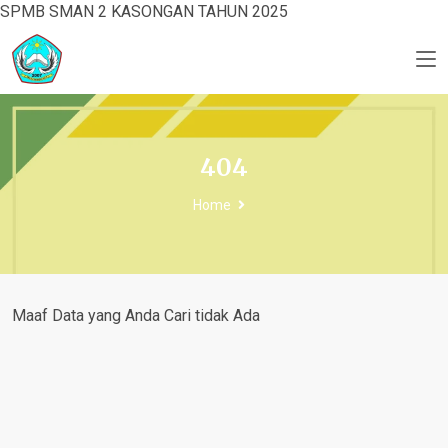
SPMB SMAN 2 KASONGAN TAHUN 2025
404
Home
Maaf Data yang Anda Cari tidak Ada